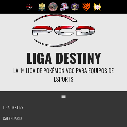
Saltar
al
contenido
LIGA DESTINY
LA 1ª LIGA DE POKÉMON VGC PARA EQUIPOS DE
ESPORTS
LIGA DESTINY
CALENDARIO