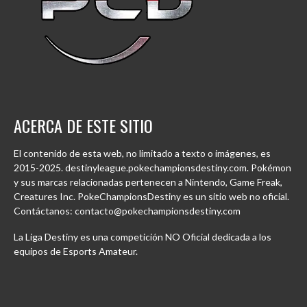
ACERCA DE ESTE SITIO
El contenido de esta web, no limitado a texto o imágenes, es
2015-2025. destinyleague.pokechampionsdestiny.com. Pokémon
y sus marcas relacionadas pertenecen a Nintendo, Game Freak,
Creatures Inc. PokeChampionsDestiny es un sitio web no oficial.
Contáctanos: contacto@pokechampionsdestiny.com
La Liga Destiny es una competición NO Oficial dedicada a los
equipos de Esports Amateur.