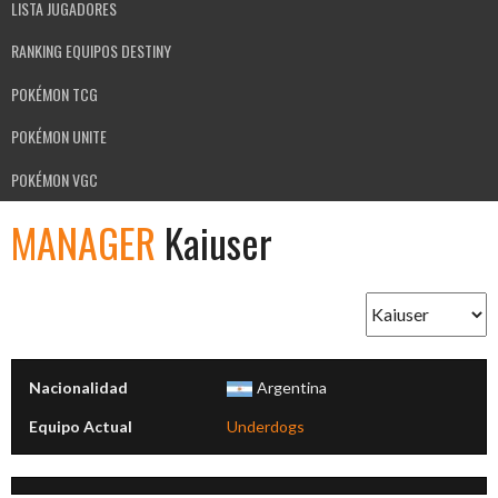
LISTA JUGADORES
RANKING EQUIPOS DESTINY
POKÉMON TCG
POKÉMON UNITE
POKÉMON VGC
MANAGER
Kaiuser
Nacionalidad
Argentina
Equipo Actual
Underdogs