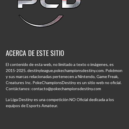
ACERCA DE ESTE SITIO
El contenido de esta web, no limitado a texto o imágenes, es
2015-2025. destinyleague.pokechampionsdestiny.com. Pokémon
y sus marcas relacionadas pertenecen a Nintendo, Game Freak,
Creatures Inc. PokeChampionsDestiny es un sitio web no oficial.
Contáctanos: contacto@pokechampionsdestiny.com
La Liga Destiny es una competición NO Oficial dedicada a los
equipos de Esports Amateur.