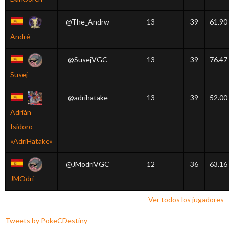
@The_Andrw
13
39
61.90
André
@SusejVGC
13
39
76.47
Susej
@adrihatake
13
39
52.00
Adrián
Isidoro
«AdriHatake»
@JModriVGC
12
36
63.16
JMOdri
Ver todos los jugadores
Tweets by PokeCDestiny