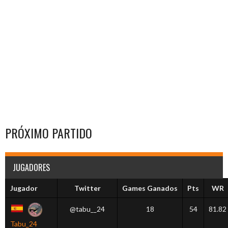
PRÓXIMO PARTIDO
JUGADORES
Jugador
Twitter
Games Ganados
Pts
WR
@tabu__24
18
54
81.82
Tabu_24