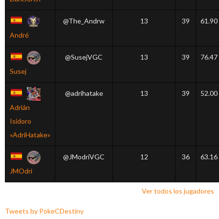
@The_Andrw
13
39
61.90
André
@SusejVGC
13
39
76.47
Susej
@adrihatake
13
39
52.00
Adrián
Isidoro
«AdriHatake»
@JModriVGC
12
36
63.16
JMOdri
Ver todos los jugadores
Tweets by PokeCDestiny