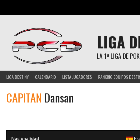
Saltar
al
contenido
LIGA D
LA 1ª LIGA DE P
LIGA DESTINY
CALENDARIO
LISTA JUGADORES
RANKING EQUIPOS DESTI
CAPITAN
Dansan
Nacionalidad
Es