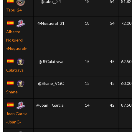
@tabu__24
18
54
81.82
Tabu_24
@Noguerol_31
18
54
72.00
Alberto
Noguerol
«Noguerol»
@JFCalatrava
15
45
62.50
Calatrava
@Shane_VGC
15
45
60.00
Shane
@Joan__Garcia_
14
42
87.50
Joan Garcia
«JoanG»