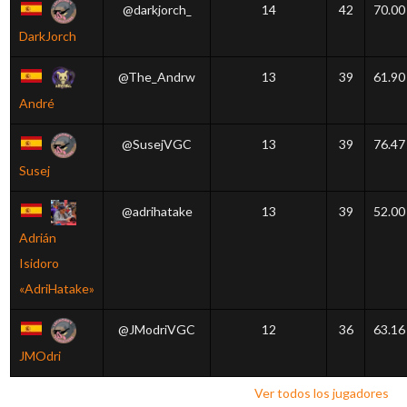
@darkjorch_
14
42
70.00
DarkJorch
@The_Andrw
13
39
61.90
André
@SusejVGC
13
39
76.47
Susej
@adrihatake
13
39
52.00
Adrián
Isidoro
«AdriHatake»
@JModriVGC
12
36
63.16
JMOdri
Ver todos los jugadores