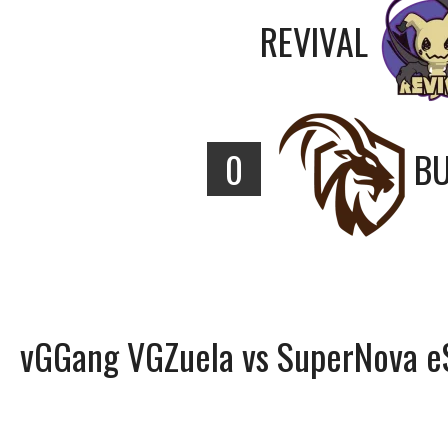
REVIVAL
0
B
vGGang VGZuela vs SuperNova e