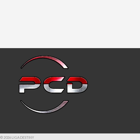
© 2026 LIGA DESTINY