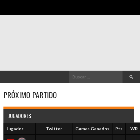
Buscar:
PRÓXIMO PARTIDO
JUGADORES
Jugador
Twitter
Games Ganados
Pts
WR