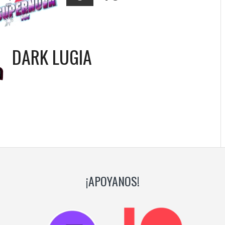
DARK LUGIA
¡APOYANOS!