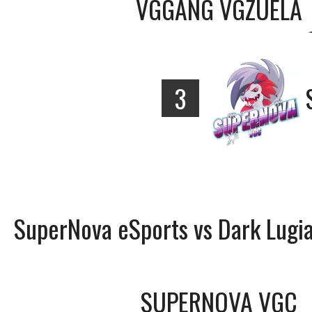
VGGANG VGZUELA
3
SuperNova eSports vs Dark Lugi
SUPERNOVA VGC