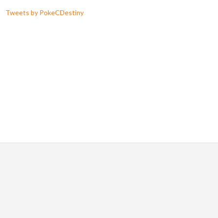
Tweets by PokeCDestiny