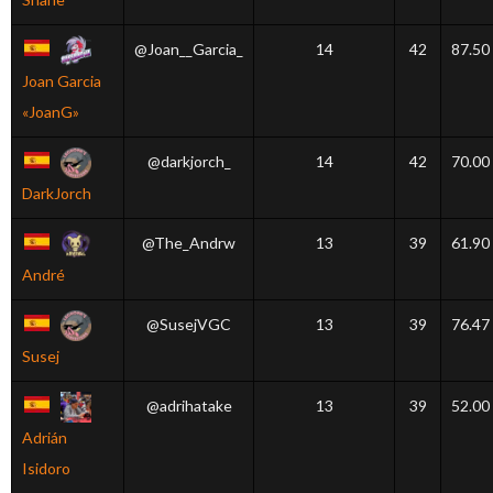
@Joan__Garcia_
14
42
87.50
Joan Garcia
«JoanG»
@darkjorch_
14
42
70.00
DarkJorch
@The_Andrw
13
39
61.90
André
@SusejVGC
13
39
76.47
Susej
@adrihatake
13
39
52.00
Adrián
Isidoro