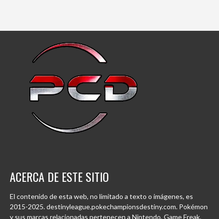
ACERCA DE ESTE SITIO
El contenido de esta web, no limitado a texto o imágenes, es
2015-2025. destinyleague.pokechampionsdestiny.com. Pokémon
y sus marcas relacionadas pertenecen a Nintendo, Game Freak,