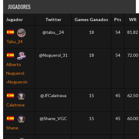
JUGADORES
Jugador
Twitter
Games Ganados
Pts
WR
@tabu__24
18
54
81.82
Tabu_24
@Noguerol_31
18
54
72.00
Alberto
Noguerol
«Noguerol»
@JFCalatrava
15
45
62.50
Calatrava
@Shane_VGC
15
45
60.00
Shane