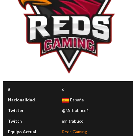
#
6
Nacionalidad
España
Twitter
@MrTrabuco1
Twitch
mr_trabuco
Equipo Actual
Reds Gaming