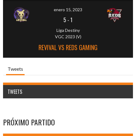
enero 15, 2023
5
-
1
Liga Destiny
VGC 2023 (V)
REVIVAL VS REDS GAMING
Tweets
TWEETS
PRÓXIMO PARTIDO