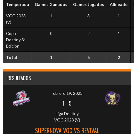
Temporada
Games Ganados
Games Jugados
Alineado
VGC 2023
1
3
1
(V)
Copa
0
2
1
Destiny 3ª
Edición
Total
1
5
2
RESULTADOS
febrero 19, 2023
1
-
5
Liga Destiny
VGC 2023 (V)
SUPERNOVA VGC VS REVIVAL