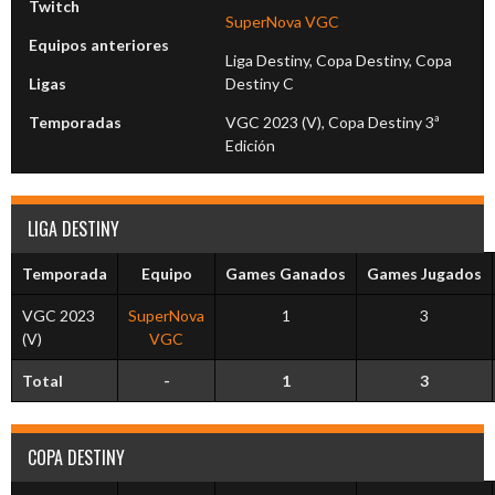
Twitch
SuperNova VGC
Equipos anteriores
Liga Destiny, Copa Destiny, Copa
Ligas
Destiny C
Temporadas
VGC 2023 (V), Copa Destiny 3ª
Edición
LIGA DESTINY
Temporada
Equipo
Games Ganados
Games Jugados
VGC 2023
SuperNova
1
3
(V)
VGC
Total
-
1
3
COPA DESTINY