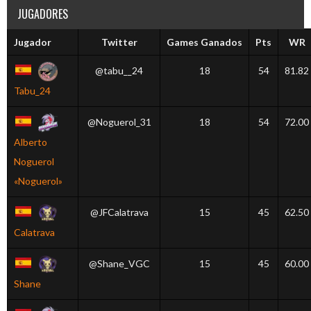
JUGADORES
Jugador
Twitter
Games Ganados
Pts
WR
@tabu__24
18
54
81.82
Tabu_24
@Noguerol_31
18
54
72.00
Alberto
Noguerol
«Noguerol»
@JFCalatrava
15
45
62.50
Calatrava
@Shane_VGC
15
45
60.00
Shane