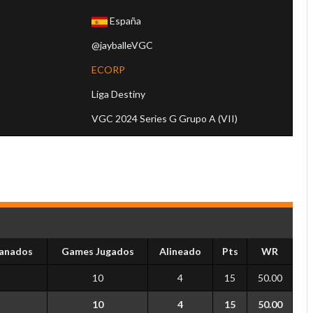
España
@jayballeVGC
l
ECORP
Liga Destiny
VGC 2024 Series G Grupo A (VII)
anados
Games Jugados
Alineado
Pts
WR
10
4
15
50.00
10
4
15
50.00