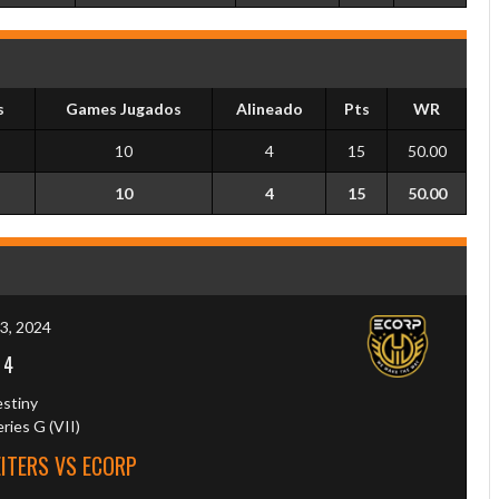
s
Games Jugados
Alineado
Pts
WR
10
4
15
50.00
10
4
15
50.00
3, 2024
-
4
estiny
ies G (VII)
ITERS VS ECORP