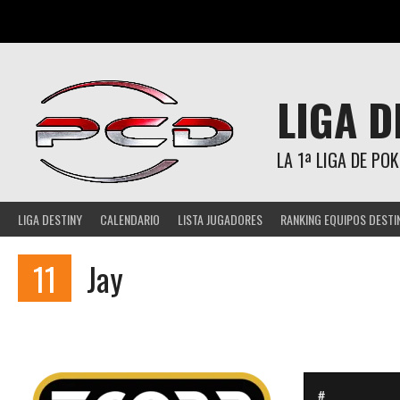
Saltar
al
contenido
LIGA D
LA 1ª LIGA DE P
LIGA DESTINY
CALENDARIO
LISTA JUGADORES
RANKING EQUIPOS DESTI
11
Jay
#