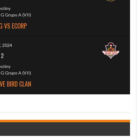
estiny
G Grupo A (VII)
G VS ECORP
7, 2024
-
2
estiny
G Grupo A (VII)
VE BIRD CLAN