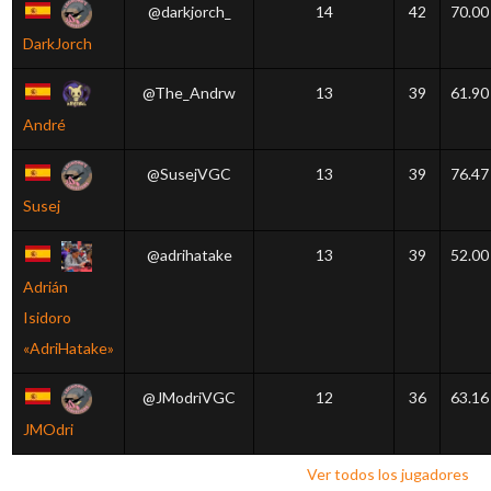
@darkjorch_
14
42
70.00
DarkJorch
@The_Andrw
13
39
61.90
André
@SusejVGC
13
39
76.47
Susej
@adrihatake
13
39
52.00
Adrián
Isidoro
«AdriHatake»
@JModriVGC
12
36
63.16
JMOdri
Ver todos los jugadores