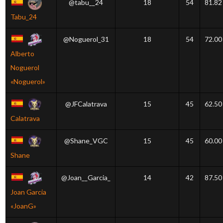
@tabu__24
18
54
81.82
Tabu_24
@Noguerol_31
18
54
72.00
Alberto
Noguerol
«Noguerol»
@JFCalatrava
15
45
62.50
Calatrava
@Shane_VGC
15
45
60.00
Shane
@Joan__Garcia_
14
42
87.50
Joan Garcia
«JoanG»