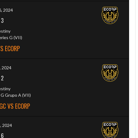
6, 2024
-
3
estiny
ies G (VII)
VS ECORP
5, 2024
-
2
estiny
G Grupo A (VII)
GC VS ECORP
4, 2024
-
6