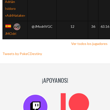
Adrián
Isidoro
«AdriHatake»
@JModriVGC
12
36
63.16
JMOdri
Ver todos los jugadores
Tweets by PokeCDestiny
¡APOYANOS!