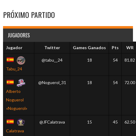
PRÓXIMO PARTIDO
JUGADORES
Jugador
Twitter
Games Ganados
Pts
WR
@tabu__24
18
54
81.82
Tabu_24
@Noguerol_31
18
54
72.00
Alberto
Noguerol
«Noguerol»
@JFCalatrava
15
45
62.50
Calatrava