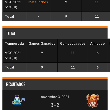
VGC 2021
MataPochos
9
11
S10 (III)
Total
-
9
11
TOTAL
Temporada
Games Ganados
Games Jugados
Alineado
VGC 2021
9
11
6
S10 (III)
Total
9
11
6
RESULTADOS
noviembre 3, 2021
3
-
2