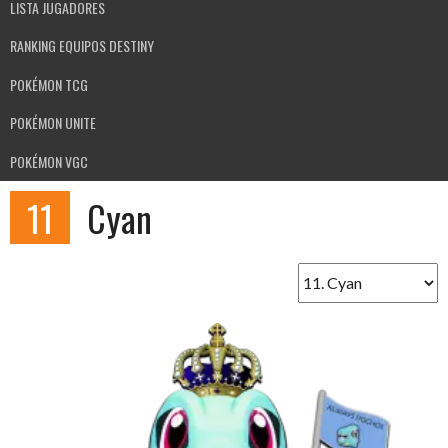
LISTA JUGADORES
RANKING EQUIPOS DESTINY
POKÉMON TCG
POKÉMON UNITE
POKÉMON VGC
11
Cyan