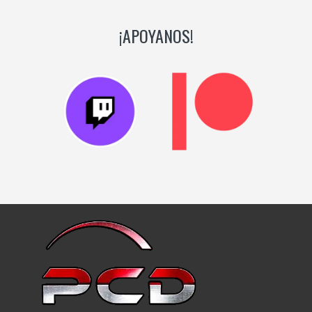
¡APOYANOS!