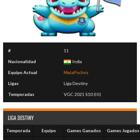
#
11
Nacionalidad
India
Equipo Actual
MataPochos
Ligas
Liga Destiny
Temporadas
VGC 2021 S10 (III)
LIGA DESTINY
Temporada
Equipo
Games Ganados
Games Jugados