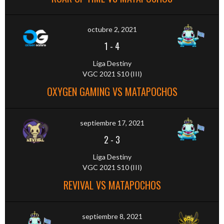
octubre 2, 2021
1
-
4
Liga Destiny
VGC 2021 S10 (III)
OXYGEN GAMING VS MATAPOCHOS
septiembre 17, 2021
2
-
3
Liga Destiny
VGC 2021 S10 (III)
REVIVAL VS MATAPOCHOS
septiembre 8, 2021