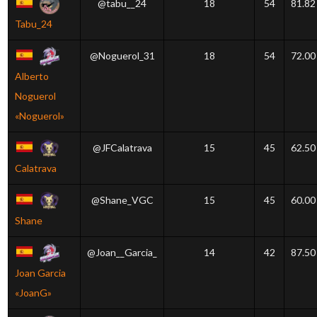
@tabu__24
18
54
81.82
Tabu_24
@Noguerol_31
18
54
72.00
Alberto
Noguerol
«Noguerol»
@JFCalatrava
15
45
62.50
Calatrava
@Shane_VGC
15
45
60.00
Shane
@Joan__Garcia_
14
42
87.50
Joan Garcia
«JoanG»