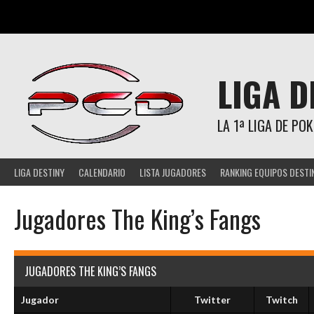
Saltar
al
contenido
LIGA D
LA 1ª LIGA DE P
LIGA DESTINY
CALENDARIO
LISTA JUGADORES
RANKING EQUIPOS DESTI
Jugadores The King’s Fangs
JUGADORES THE KING’S FANGS
Jugador
Twitter
Twitch