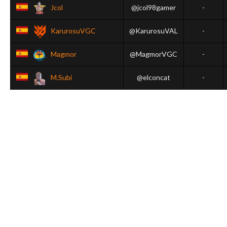
Jcol
@jcol98gamer
-
KarurosuVGC
@KarurosuVAL
-
Magmor
@MagmorVGC
-
M.Subi
@elconcat
-