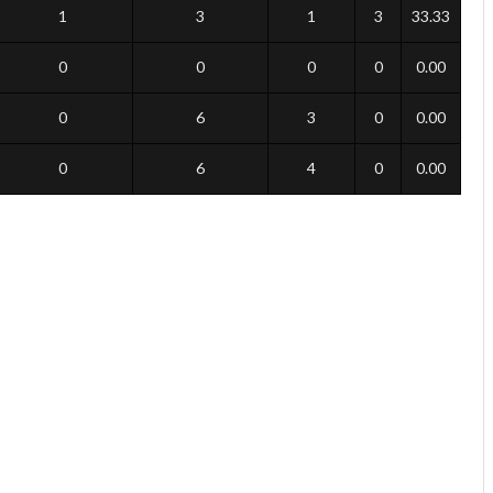
1
3
1
3
33.33
0
0
0
0
0.00
0
6
3
0
0.00
0
6
4
0
0.00