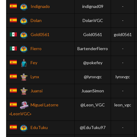
Indignado
indignad09
-
Dolan
DolanVGC
-
Gold0561
Gold0561
gold0561
Fierro
BartenderFierro
-
Fey
@pokefey
-
Lynx
@lynxvgc
lynxvgc
Juansi
JuaanSimon
-
Miguel Latorre
@Leon_VGC
leon_vgc
«LeonVGC»
EduTuku
@EduTuku97
-