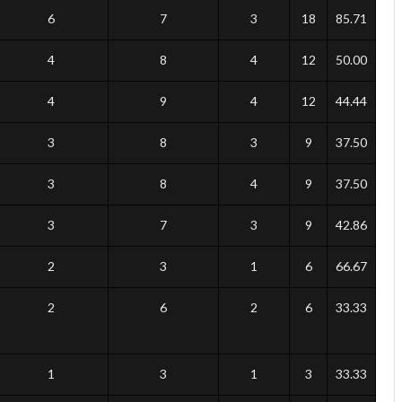
6
7
3
18
85.71
4
8
4
12
50.00
4
9
4
12
44.44
3
8
3
9
37.50
3
8
4
9
37.50
3
7
3
9
42.86
2
3
1
6
66.67
2
6
2
6
33.33
1
3
1
3
33.33