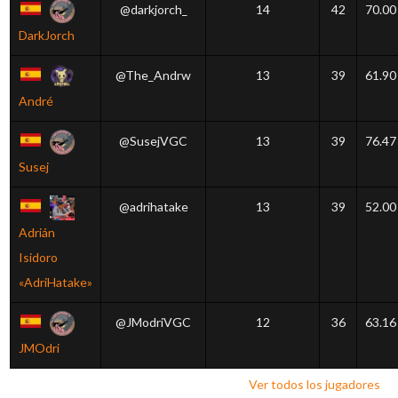
@darkjorch_
14
42
70.00
DarkJorch
@The_Andrw
13
39
61.90
André
@SusejVGC
13
39
76.47
Susej
@adrihatake
13
39
52.00
Adrián
Isidoro
«AdriHatake»
@JModriVGC
12
36
63.16
JMOdri
Ver todos los jugadores