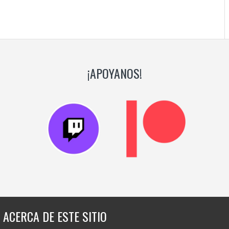
¡APOYANOS!
ACERCA DE ESTE SITIO