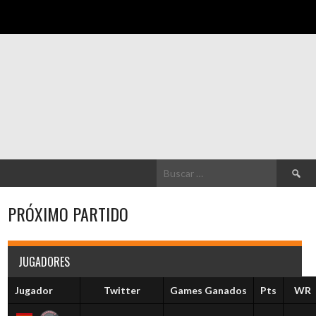
Buscar:
PRÓXIMO PARTIDO
JUGADORES
Jugador
Twitter
Games Ganados
Pts
WR