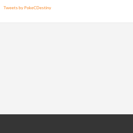
Tweets by PokeCDestiny