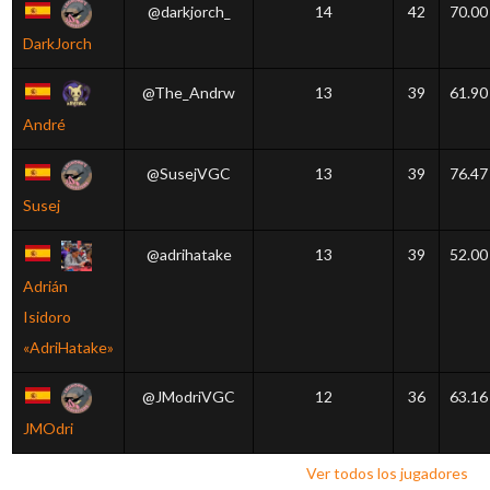
@darkjorch_
14
42
70.00
DarkJorch
@The_Andrw
13
39
61.90
André
@SusejVGC
13
39
76.47
Susej
@adrihatake
13
39
52.00
Adrián
Isidoro
«AdriHatake»
@JModriVGC
12
36
63.16
JMOdri
Ver todos los jugadores