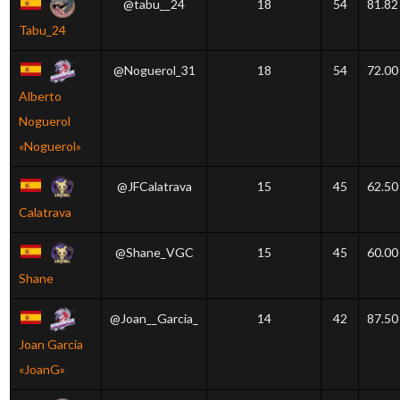
@tabu__24
18
54
81.82
Tabu_24
@Noguerol_31
18
54
72.00
Alberto
Noguerol
«Noguerol»
@JFCalatrava
15
45
62.50
Calatrava
@Shane_VGC
15
45
60.00
Shane
@Joan__Garcia_
14
42
87.50
Joan Garcia
«JoanG»